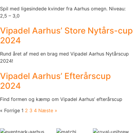
Spil med ligesindede kvinder fra Aarhus omegn. Niveau:
2,5 – 3,0
Vipadel Aarhus’ Store Nytårs-cup
2024
Rund året af med en brag med Vipadel Aarhus Nytårscup
2024!
Vipadel Aarhus’ Efterårscup
2024
Find formen og kæmp om Vipadel Aarhus’ efterårscup
« Forrige
1
2
3
4
Næste »