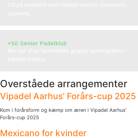
Gå på weekend med Vipadel Aarhus' Americano
turnering.
+50 Senior Padelklub
Bliv del af en formstærke gruppe seniorspillere i
Vipadel Aarhus
Overståede arrangementer
Vipadel Aarhus’ Forårs-cup 2025
Kom i forårsform og kæmp om æren i Vipadel Aarhus’
Forårs-cup 2025
Mexicano for kvinder