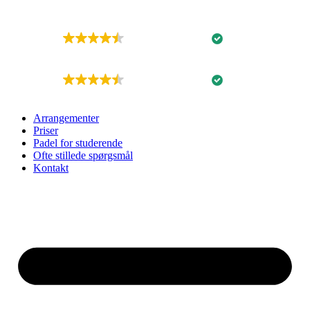
GOD
54 anmeldelser
GOD
54 anmeldelser
Arrangementer
Priser
Padel for studerende
Ofte stillede spørgsmål
Kontakt