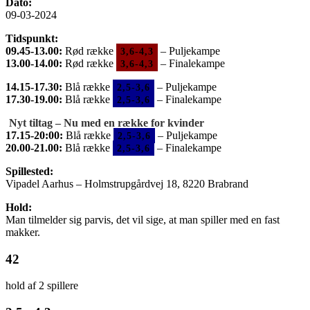
Dato:
09-03-2024
Tidspunkt:
09.45-13.00:
Rød række
– Puljekampe
3,6-4,3
13.00-14.00:
Rød række
– Finalekampe
3,6-4,3
14.15-17.30:
Blå række
– Puljekampe
2,5-3,6
17.30-19.00:
Blå række
– Finalekampe
2,5-3,6
Nyt tiltag – Nu med en række for kvinder
17.15-20:00:
Blå række
– Puljekampe
2,5-3,6
20.00-21.00:
Blå række
– Finalekampe
2,5-3,6
Spillested:
Vipadel Aarhus – Holmstrupgårdvej 18, 8220 Brabrand
Hold:
Man tilmelder sig parvis, det vil sige, at man spiller med en fast
makker.
42
hold af 2 spillere