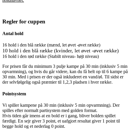
holdnavnet.
Regler for cuppen
Antal hold
16 hold i den blå række (mænd, let øvet -øvet række)
10 hold i den blå række (kvinder, let øvet -øvet række)
16 hold i den rød række (Stabilt niveau- højt niveau)
For prisen får du minimum 3 pulje kampe på 30 min (inklusiv 5 min
opvarmning), og hvis du går videre, kan du få helt op til 6 kampe på
30 min. Med i prisen er der også inkluderet en vand/øl. Til sidst er
der selvfølgelig også præmier til 1,2,3 pladsen i hver række.
Pointsystem
Vi spiller kampene på 30 min (inklusiv 5 min opvarmning). Der
spilles efter normalt partisystem med golden format.
Hvis tiden går imens at en bold er i gang, bliver bolden spillet
færdigt. En sejr giver 3 point, et uafgjort resultat giver 1 point til
begge hold og et nederlag 0 point.