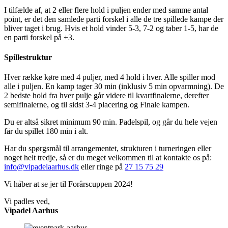
I tilfælde af, at 2 eller flere hold i puljen ender med samme antal
point, er det den samlede parti forskel i alle de tre spillede kampe der
bliver taget i brug. Hvis et hold vinder 5-3, 7-2 og taber 1-5, har de
en parti forskel på +3.
Spillestruktur
Hver række køre med 4 puljer, med 4 hold i hver. Alle spiller mod
alle i puljen. En kamp tager 30 min (inklusiv 5 min opvarmning). De
2 bedste hold fra hver pulje går videre til kvartfinalerne, derefter
semifinalerne, og til sidst 3-4 placering og Finale kampen.
Du er altså sikret minimum 90 min. Padelspil, og går du hele vejen
får du spillet 180 min i alt.
Har du spørgsmål til arrangementet, strukturen i turneringen eller
noget helt tredje, så er du meget velkommen til at kontakte os på:
info@vipadelaarhus.dk
eller ringe på
27 15 75 29
Vi håber at se jer til Forårscuppen 2024!
Vi padles ved,
Vipadel Aarhus